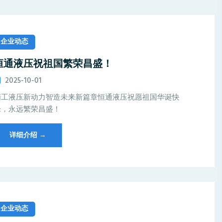
企业动态
恒通液压祝祖国繁荣昌盛！
2025-10-01
精工液压新动力智造未来新篇章恒通液压祝愿祖国华诞快
乐，永远繁荣昌盛！
详细介绍 →
企业动态